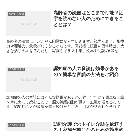
高齢者の読書はどこまで可能？活
私の在宅介護
字を読めない人のためにできるこ
ととは？
高齢者の読書は、だんだん困難になっていきます。視力が衰え、集中
力や理解力、意欲がなくなるからです。高齢者に読書を促す時は、大
きな活字の本を選んだり、写真やイラスト集、絵本や朗読のCDな
ど、本人が読めそうなものを探してみてください。
認知症の人の音読は効果がある
私の在宅介護
の？簡単な音読の方法をご紹介
認知症の人の音読にはどんな効果があるかご存じですか？簡単な文章
を声に出して読むことで、脳の神経細胞が働き、血流が増えるんで
す。認知症の人が音読を毎日続けたところ、回復が見られたそうで
す。音読は、全国のデイサービスや老人ホームなどで導入されていま
す。
訪問介護でのトイレ介助を依頼す
私の在宅介護
る！家族が楽になるための効果的