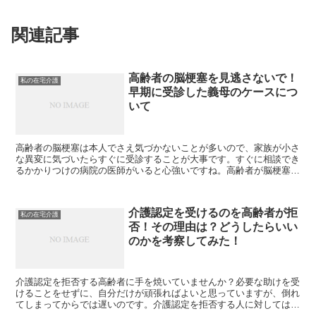
関連記事
高齢者の脳梗塞を見逃さないで！
私の在宅介護
早期に受診した義母のケースにつ
いて
高齢者の脳梗塞は本人でさえ気づかないことが多いので、家族が小さ
な異変に気づいたらすぐに受診することが大事です。すぐに相談でき
るかかりつけの病院の医師がいると心強いですね。高齢者が脳梗塞を
発症したら、家族は冷静に、かつ迅速に行動することが大事です。
介護認定を受けるのを高齢者が拒
私の在宅介護
否！その理由は？どうしたらいい
のかを考察してみた！
介護認定を拒否する高齢者に手を焼いていませんか？必要な助けを受
けることをせずに、自分だけが頑張ればよいと思っていますが、倒れ
てしまってからでは遅いのです。介護認定を拒否する人に対しては、
本人のプライドを尊重しつつ、根気よく説得していきましょう。