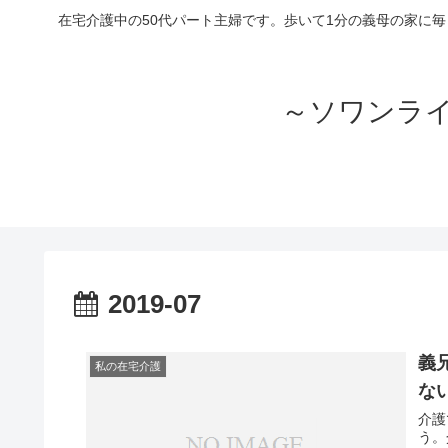
在宅介護中の50代パート主婦です。歩いて1分の義母の家に
～ソワンラ
2019-07
義
私の在宅介護
な
介護
う。