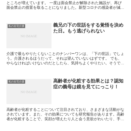
ところが増えています。 一度は面会禁止が解除された施設が、再び
面会禁止の措置を取ることになりました。新型コロナの感染者が減ら
ないためです。 私の義母が入所する施設からも、7月...
義兄の下の世話をする覚悟を決め
私の在宅介護
た日。もう逃げられない
介護で最もやりたくないことのナンバーワンは、「下の世話」でしょ
う。介護されるほうだって、それは望んでいないはずです。 でも、
やらなければいけないのだとしたら、気持ちよくやりたい。そうでな
ければ、下の世話は苦痛でしかないから。 義兄の...
高齢者が化粧する効果とは？認知
私の在宅介護
症の義母は鏡を見てにっこり！
高齢者が化粧することについて注目されており、さまざまな活動がな
されています。また、その効果についても研究報告があります。高齢
者が化粧することで、笑顔が増えたり人と会う意欲がわいたり、手や
腕の筋力が維持できるという効果が期待できます。