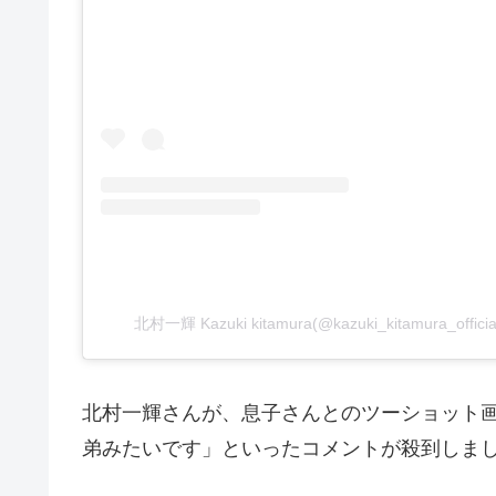
北村一輝 Kazuki kitamura(@kazuki_kitamura_of
北村一輝さんが、息子さんとのツーショット
弟みたいです」といったコメントが殺到しま