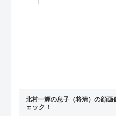
北村一輝の息子（将清）の顔画
ェック！