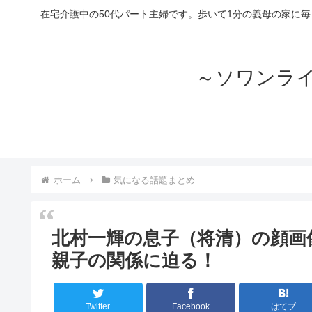
在宅介護中の50代パート主婦です。歩いて1分の義母の家に
～ソワンラ
ホーム
気になる話題まとめ
北村一輝の息子（将清）の顔画
親子の関係に迫る！
Twitter
Facebook
はてブ